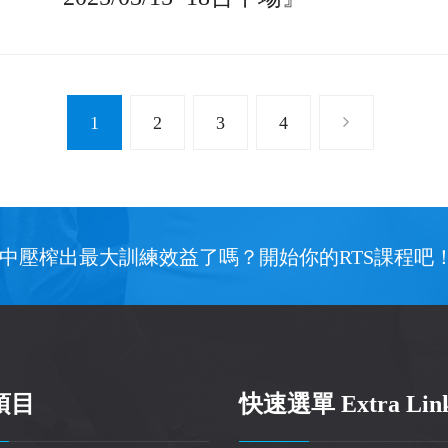
1
2
3
4
中壓榨出最大訓練效益了嗎？開始你的RTS課程吧
項目
快速選單 Extra Lin