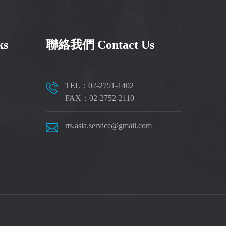
ks
聯絡我們 Contact Us
TEL：02-2751-1402
FAX：02-2752-2110
rts.asia.service@gmail.com