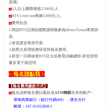
原價)
3人以上團體優惠3,500元/人
●
RTS Level one教練3,000元/人。
●
費用包含:
●
1.聘請RTS亞洲區國際講師陳彥翰(BruceTyson)專業師
資。
2.研習課堂專用手冊。
3.肌肥大原理統整研習班報名費用。
4.研習一日將核發RTS亞太區教育訓練總部-研習證明
書及電子檔證明。
< 報名請點我 >
【報名費用繳款方式】
報名請將報名費以匯款或
ATM轉帳
至本部帳戶：
●
華南商業銀行（銀行代碼008），懷生分行
帳號：147-10-022868-1