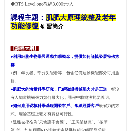
◆RTS Level one教練3,000元/人
課程主題：
肌肥大原理統整及老年
功能修復
研習簡介
【課程大綱】
●
利用細胞生物學與運動力學概念，提供如何謹慎發展特殊族
群
>例：年長者、部分失能者等、包含任何運動機能部分可用族
群。
●
肌肥大的海量科學研究，已經驗證機械張力才是王道
，卻沒
有人知道機械張力如何最大化，課程中將簡潔扼要說明。
●
如何應用硬核科學基礎開發客戶、永續經營客戶
最省力的方
式、理論基礎正確才有實務可行性。
>遠離被揶揄為"只會說不會練"、"王牌業務員"、"按摩
師"等，如何應用RTS訓練漸進發展模組永續開發業績。