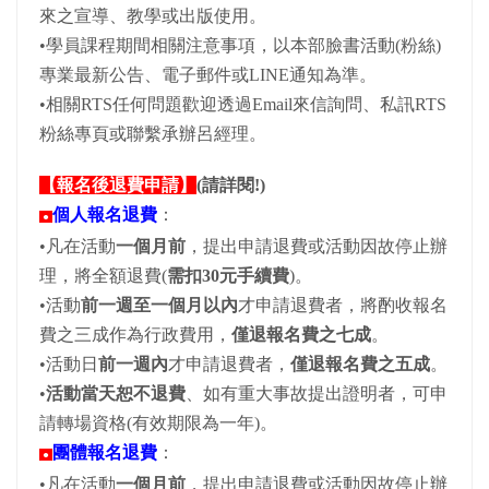
來之宣導、教學或出版使用。
•學員課程期間相關注意事項，以本部臉書活動(粉絲)
專業最新公告、電子郵件或LINE通知為準。
•相關RTS任何問題歡迎透過Email來信詢問、私訊RTS
粉絲專頁或聯繫承辦呂經理。
【報名後退費申請】
(請詳閱!)
個人報名退費
：
●
•凡在活動
一個月前
，提出申請退費或活動因故停止辦
理，將全額退費(
需扣30元手續費
)。
•活動
前一週至一個月以內
才申請退費者，將酌收報名
費之三成作為行政費用，
僅退報名費之七成
。
•活動日
前一週內
才申請退費者，
僅退報名費之五成
。
•
活動當天恕不退費
、如有重大事故提出證明者，可申
請轉場資格(有效期限為一年)。
團體報名退費
：
●
•凡在活動
一個月前
，提出申請退費或活動因故停止辦