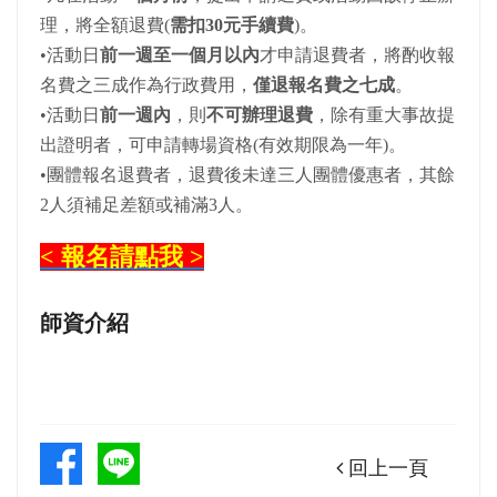
理，將全額退費(
需扣30元手續費
)。
•活動日
前一週至一個月以內
才申請退費者，將酌收報
名費之三成作為行政費用，
僅退報名費之七成
。
•活動日
前一週內
，則
不可辦理退費
，除有重大事故提
出證明者，可申請轉場資格(有效期限為一年)。
•團體報名退費者，退費後未達三人團體優惠者，其餘
2人須補足差額或補滿3人。
< 報名請點我 >
師資介紹
回上一頁