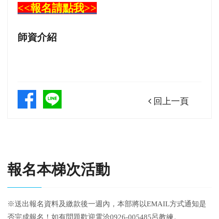
<<報名請點我>>
師資介紹
回上一頁
報名本梯次活動
※送出報名資料及繳款後一週內，本部將以EMAIL方式通知是
否完成報名！如有問題歡迎電洽0926-005485呂教練。