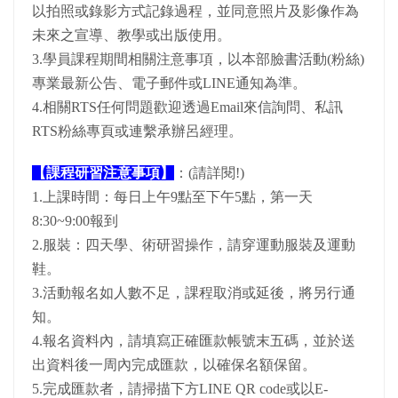
以拍照或錄影方式記錄過程，並同意照片及影像作為
未來之宣導、教學或出版使用。
3.學員課程期間相關注意事項，以本部臉書活動(粉絲)
專業最新公告、電子郵件或LINE通知為準。
4.相關RTS任何問題歡迎透過Email來信詢問、私訊
RTS粉絲專頁或連繫承辦呂經理。
【課程研習注意事項】
：(請詳閱!)
1.上課時間：每日上午9點至下午5點，第一天
8:30~9:00報到
2.服裝：四天學、術研習操作，請穿運動服裝及運動
鞋。
3.活動報名如人數不足，課程取消或延後，將另行通
知。
4.報名資料內，請填寫正確匯款帳號末五碼，並於送
出資料後一周內完成匯款，以確保名額保留。
5.完成匯款者，請掃描下方LINE QR code或以E-