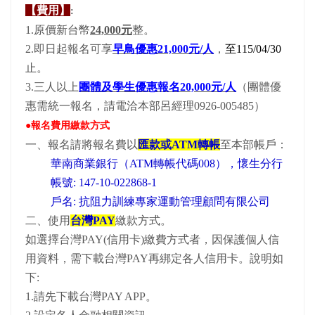
【費用】
:
1.原價新台幣
24,000元
整。
2.即日起報名可享
早鳥優惠21,000元/人
，
至115/04/30
止。
3.三人以上
團體及學生優惠報名20,000元/人
（團體優
惠需統一報名，請電洽本部呂經理0926-005485）
●報名費用繳款方式
一、報名請將報名費以
匯款或ATM轉帳
至本部帳戶：
華南商業銀行（ATM轉帳代碼008），懷生分行
帳號: 147-10-022868-1
戶名: 抗阻力訓練專家運動管理顧問有限公司
二、使用
台灣PAY
繳款方式。
如選擇台灣PAY(信用卡)繳費方式者，因保護個人信
用資料，需下載台灣PAY再綁定各人信用卡。說明如
下:
1.請先下載台灣PAY APP。