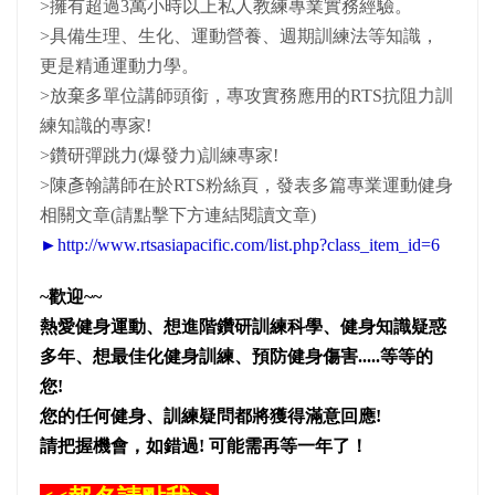
>擁有超過3萬小時以上私人教練專業實務經驗。
>具備生理、生化、運動營養、週期訓練法等知識，
更是精通運動力學。
>放棄多單位講師頭銜，專攻實務應用的RTS抗阻力訓
練知識的專家!
>鑽研彈跳力(爆發力)訓練專家!
>陳彥翰講師在於RTS粉絲頁，發表多篇專業運動健身
相關文章(請點擊下方連結閱讀文章)
►
http://www.rtsasiapacific.com/list.php?class_item_id=6
~歡迎~~
熱愛健身運動、想進階鑽研訓練科學、健身知識疑惑
多年、想最佳化健身訓練、預防健身傷害.....等等的
您!
您的任何健身、訓練疑問都將獲得滿意回應!
請把握機會，如錯過! 可能需再等一年了！