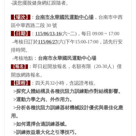
-讓您擺脫健身網紅跟隨者。
【場次】
：
台南市永華國民運動中心場
，台南市中西
區中華西路二段 30 號
【日期】
：
115/06/13-16
(六~二)
，每日 09:00 ~ 17:00
-考核日訂於
115/06/27
(六)下午15:00-17:00，請先行安
排時間。
-考核地點：
台南市永華國民運動中心場
：即日起開放報名，名額有限（20-30人）僅
【報名】
開放網路報名。
【課程】
：四天共32小時，含認證考核。
>探究人體結構及各種抗阻力訓練動作對結構影響。
>運動力學之內、外作用力。
>分析各種抗阻力訓練器材機械設計優劣與最佳化應
用。
>如何選擇合適訓練器械。
>訓練效益最大化之引導技巧。