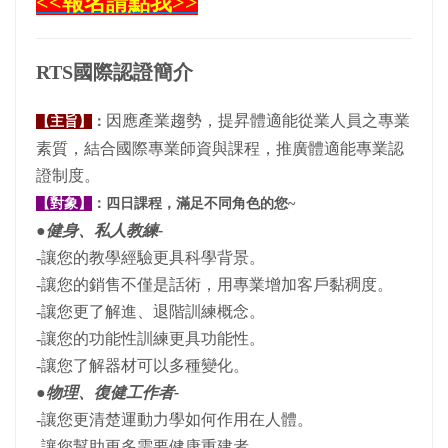
<<報名請點我>>
RTS國際認證簡介
因應產業趨勢，提昇體適能從業人員之專業
【主旨】
：
素質，結合國際專業師資與課程，推廣體適能專業認
證制度。
【對象】
：四日課程，滿足不同角色的您~
●健身、私人教練-
-讓您的教學經驗更具科學背景。
-讓您的銷售不僅是話術，用專業增加客戶黏稠度。
-讓您更了解進、退階訓練概念。
-讓您的功能性訓練更具功能性。
-讓您了解器材可以多種變化。
●物理、復健工作者-
-讓您更清楚運動力學如何作用在人體。
-讓您幫助更多需要健康重建者。