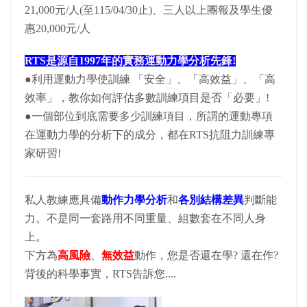
21,000元/人(至115/04/30止)、三人以上團報及學生優
惠20,000元/人
RTS是源自1997年的實務運動力學分析先鋒!
●利用運動力學使訓練 「安全」、「高效益」、「高
效率」，教你如何評估多數訓練項目是否「必要」!
●一個部位到底需要多少訓練項目，所謂的運動專項
在運動力學的分析下的成分，都在RTS抗阻力訓練專
家研習!
私人教練應具備
動作力學分析
和
各別結構差異
判斷能
力。不是同一套路用不同重量、組數套在不同人身
上。
下方為
高風險
、
無效益
動作，您是否還在學? 還在作?
背後的科學事實，RTS告訴您....