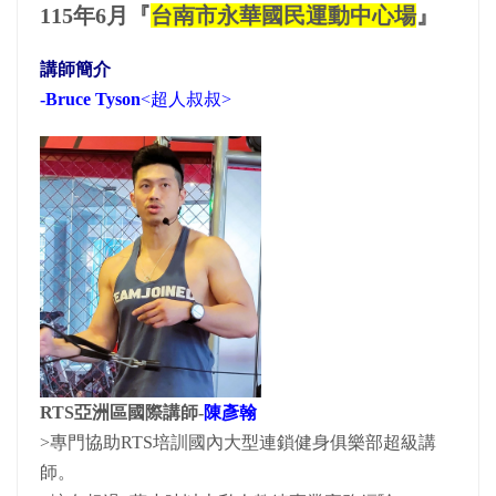
115年6月『
台南市永華國民運動中心場
』
講師簡介
-Bruce Tyson
<超人叔叔>
RTS亞洲區國際講師-
陳彥翰
>專門協助RTS培訓國內大型連鎖健身俱樂部超級講
師。